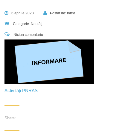
6 aprilie 2023
Postat de:
tnttnt
Categorie:
Noutăți
Niciun comentariu
Activități PNRAS
Share: