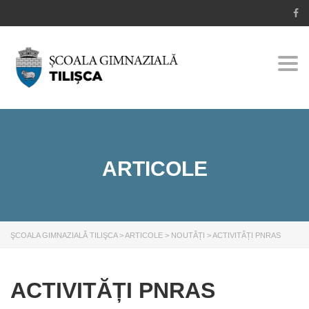
Togg
navi
ARTICOLE
ŞCOALA GIMNAZIALĂ TILIŞCA
>
ARTICOLE
>
NOUTĂȚI
>
ACTIVITĂȚI PNRAS
ACTIVITĂȚI PNRAS