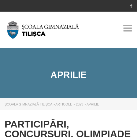
Togg
navi
APRILIE
ŞCOALA GIMNAZIALĂ TILIŞCA
>
ARTICOLE
>
2023
>
APRILIE
PARTICIPĂRI,
CONCURSURI, OLIMPIADE