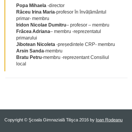
Popa Mihaela
-director
Răceu Irina Maria
-profesor în învățământul
primar- membru
Iridon Nicolae Dumitru
– profesor – membru
Frăcea Adriana
– membru -reprezentatul
primarului
Jibotean Nicoleta
-președintele CRP- membru
Arsin Sanda
-membru
Bratu Petru
-membru -reprezentant Consiliul
local
Copyright © Şcoala Gimnazială Tilişca 2016 by
Ioan Rodeanu