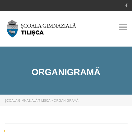
Togg
navi
ORGANIGRAMĂ
ŞCOALA GIMNAZIALĂ TILIŞCA
>
ORGANIGRAMĂ