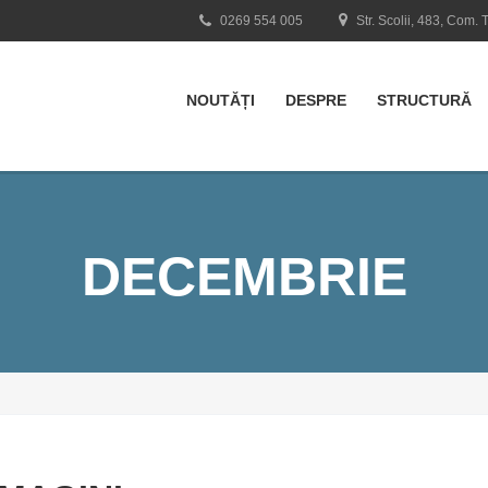
0269 554 005
Str. Scolii, 483, Com. 
NOUTĂȚI
DESPRE
STRUCTURĂ
DECEMBRIE