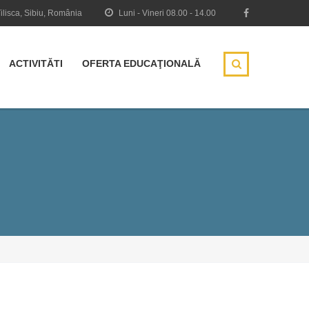
Tilisca, Sibiu, România
Luni - Vineri 08.00 - 14.00
ACTIVITĂTI
OFERTA EDUCAŢIONALĂ